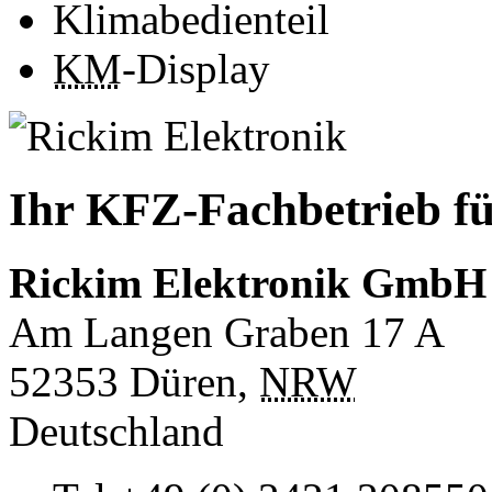
Klimabedienteil
KM
-Display
Ihr KFZ-Fachbetrieb fü
Rickim Elektronik GmbH
Am Langen Graben 17 A
52353
Düren
,
NRW
Deutschland